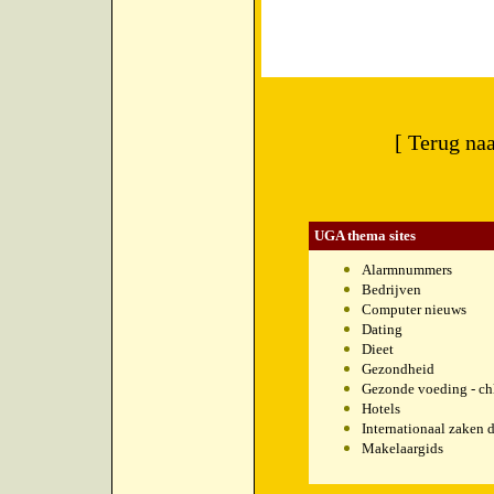
[ Terug na
UGA thema sites
Alarmnummers
Bedrijven
Computer nieuws
Dating
Dieet
Gezondheid
Gezonde voeding - chl
Hotels
Internationaal zaken 
Makelaargids