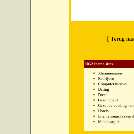
[ Terug na
UGA thema sites
Alarmnummers
Bedrijven
Computer nieuws
Dating
Dieet
Gezondheid
Gezonde voeding - chl
Hotels
Internationaal zaken 
Makelaargids