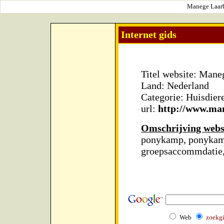
Manege Laarbr
Internet gids
Titel website: Mane
Land: Nederland
Categorie: Huisdier
url:
http://www.man
Omschrijving webs
ponykamp, ponykamp
groepsaccommdatie,
Web
zoekg