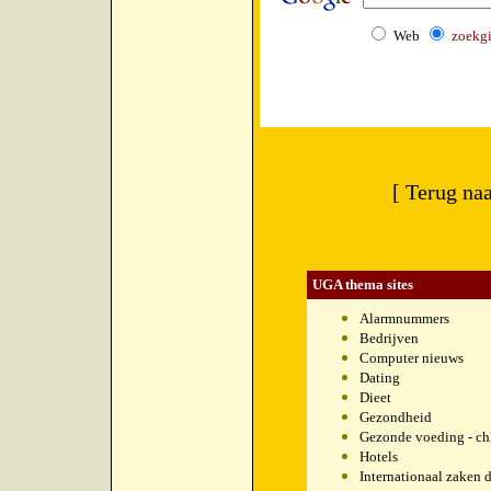
Web
zoekg
[ Terug na
UGA thema sites
Alarmnummers
Bedrijven
Computer nieuws
Dating
Dieet
Gezondheid
Gezonde voeding - chl
Hotels
Internationaal zaken 