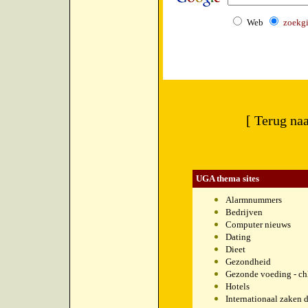
Web
zoekg
[ Terug na
UGA thema sites
Alarmnummers
Bedrijven
Computer nieuws
Dating
Dieet
Gezondheid
Gezonde voeding - chl
Hotels
Internationaal zaken 