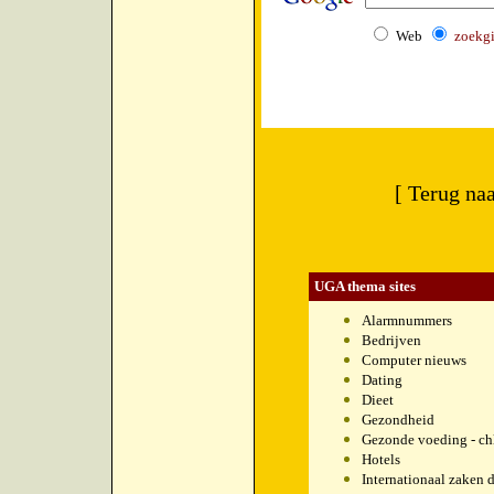
Web
zoekg
[ Terug na
UGA thema sites
Alarmnummers
Bedrijven
Computer nieuws
Dating
Dieet
Gezondheid
Gezonde voeding - chl
Hotels
Internationaal zaken 