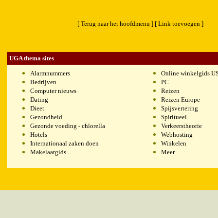
[ Terug naar het hoofdmenu ]
[ Link toevoegen ]
UGA thema sites
Alarmnummers
Online winkelgids U
Bedrijven
PC
Computer nieuws
Reizen
Dating
Reizen Europe
Dieet
Spijsvertering
Gezondheid
Spiritueel
Gezonde voeding - chlorella
Verkeerstheorie
Hotels
Webhosting
Internationaal zaken doen
Winkelen
Makelaargids
Meer