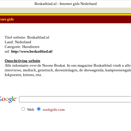
Boskatblad.nl - Internet gids Nederland
rnet gids
Titel website: Boskatblad.nl
Land: Nederland
Categorie: Huisdieren
url:
http://www.boskatblad.nl/
Omschrijving website
Alle informatie over de Noorse Boskat. In ons magazine Boskatblad vindt u alle
interviews, medisch, genetisch, showuitslagen, de showagenda, kampioenengaler
fokpoezen, kittens, enz.
Web
zoekgids.com