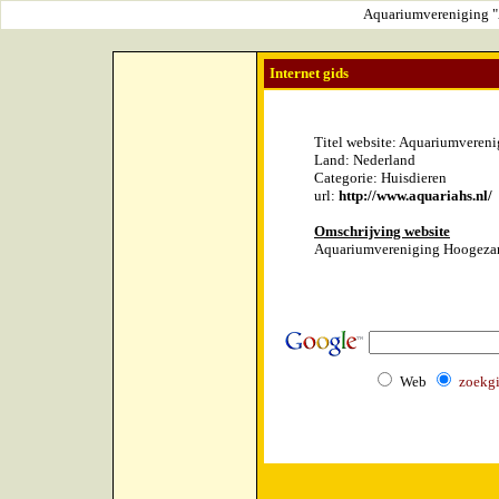
Aquariumvereniging "A
Internet gids
Titel website: Aquariumvereni
Land: Nederland
Categorie: Huisdieren
url:
http://www.aquariahs.nl/
Omschrijving website
Aquariumvereniging Hoogeza
Web
zoekg