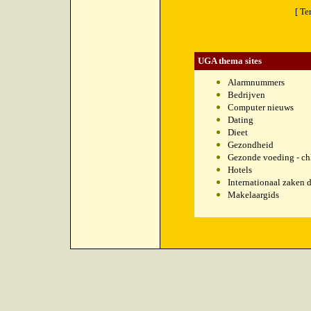
[ Te
UGA thema sites
Alarmnummers
Bedrijven
Computer nieuws
Dating
Dieet
Gezondheid
Gezonde voeding - chl
Hotels
Internationaal zaken 
Makelaargids