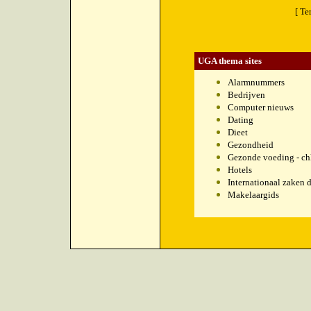
[ Te
UGA thema sites
Alarmnummers
Bedrijven
Computer nieuws
Dating
Dieet
Gezondheid
Gezonde voeding - chl
Hotels
Internationaal zaken 
Makelaargids